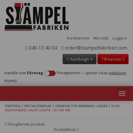
Kundservice
Min sida
Logga in
040-12 40 04
order@stampelfabriken.com
Kundvagn
Till kassan
Handla som
Företag
Privatperson
—
(priser visas
exklusive
moms)
Toggl
navig
STARTSIDA
SPECIALSTÄMPLAR
STÄMPLAR FÖR MÄRKNING I LÄDER
DURA
LÄDERSTÄMPEL VALFRI GRAVYR - 20 X 80 MM
Föregående produkt
Produktlista