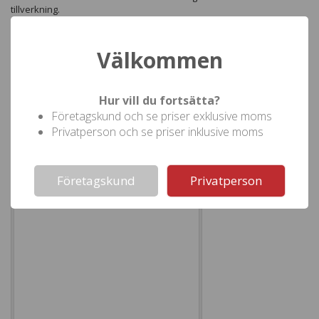
tillverkning.
Manus
Välkommen
Skapa din egen text i manusrutan. Välj bland flera typsnitt och
Hur vill du fortsätta?
storlekar. Klicka på "Skapa korrektur" när ni är klara.
Företagskund och se priser exklusive moms
Privatperson och se priser inklusive moms
Skapa korrektur
Typsnitt
Storlek
Not valid!
!
Ram
Företagskund
Privatperson
Infoga datum