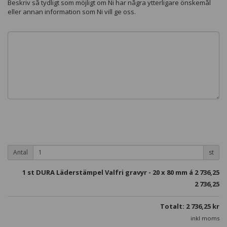
Beskriv så tydligt som möjligt om Ni har några ytterligare önskemål
eller annan information som Ni vill ge oss.
Antal
st
1
st DURA Läderstämpel Valfri gravyr - 20 x 80 mm á
2 736,25
2 736,25
Totalt:
2 736,25
kr
inkl moms