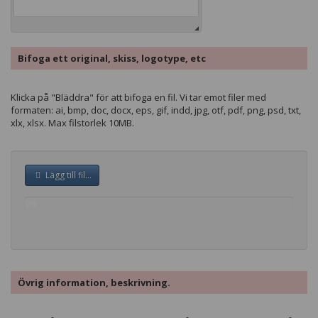
Bifoga ett original, skiss, logotype, etc
Klicka på "Bläddra" för att bifoga en fil. Vi tar emot filer med
formaten: ai, bmp, doc, docx, eps, gif, indd, jpg, otf, pdf, png, psd, txt,
xlx, xlsx. Max filstorlek 10MB.
Lägg till fil...
0%
complete
Övrig information, beskrivning.