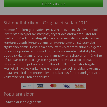
Lägg i varukorg
Stämpelfabriken – Originalet sedan 1911
Stämpelfabriken grundades 1911. Vi har i över 100 år tillverkat och
levererat alla typer av stämplar, skyltar och andra produkter för
märkning. Vi erbjuder idag ett av marknadens största sortiment av
kundanpassade kontorsstämplar, brännstämplar, stålstämplar,
sigillstämplar mm. Dessutom har vi ett mycket stort utbud av skyltar
och andra produkter för märkning som graverade metallskyltar,
tryckta skyltar, namnbrickor och namnskyltar, schabloner, märkning
på kassar och emballage och mycket mer. Vi har alltid strävat efter
att vara en stämpelfabrik som tillhandahåller produkter högsta
kvalitet till mycket konkurrenskraftiga priser och snabba leveranser.
Beställ enkelt direkt online eller kontakta oss för personlig service.
Välkommen till Stämpelfabriken!
Populära sidor
Stämplar med egen text