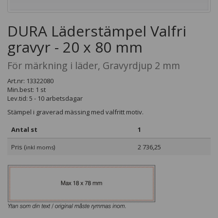
DURA Läderstämpel Valfri
gravyr - 20 x 80 mm
För märkning i läder, Gravyrdjup 2 mm
Art.nr: 13322080
Min.best: 1 st
Lev.tid: 5 - 10 arbetsdagar
Stämpel i graverad mässing med valfritt motiv.
Antal st
1
Pris (
)
2 736,25
inkl moms