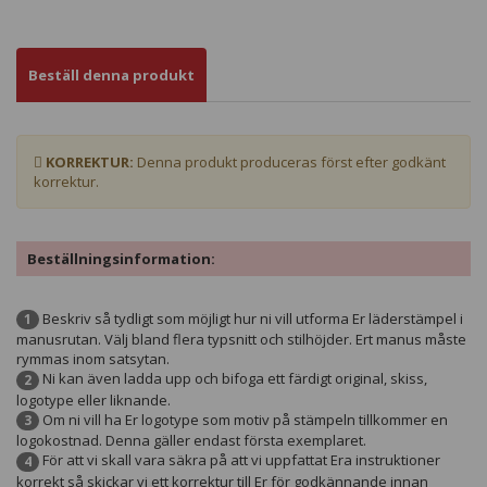
Beställ denna produkt
KORREKTUR:
Denna produkt produceras först efter godkänt
korrektur.
Beställningsinformation:
Beskriv så tydligt som möjligt hur ni vill utforma Er läderstämpel i
1
manusrutan. Välj bland flera typsnitt och stilhöjder. Ert manus måste
rymmas inom satsytan.
Ni kan även ladda upp och bifoga ett färdigt original, skiss,
2
logotype eller liknande.
Om ni vill ha Er logotype som motiv på stämpeln tillkommer en
3
logokostnad. Denna gäller endast första exemplaret.
För att vi skall vara säkra på att vi uppfattat Era instruktioner
4
korrekt så skickar vi ett korrektur till Er för godkännande innan