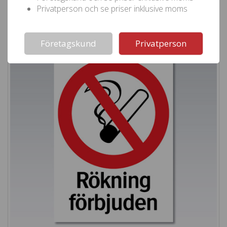
Gå till produkten
Privatperson och se priser inklusive moms
Not valid!
!
Företagskund
Privatperson