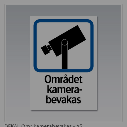
DEKAL Omr.kamerabevakas - A5