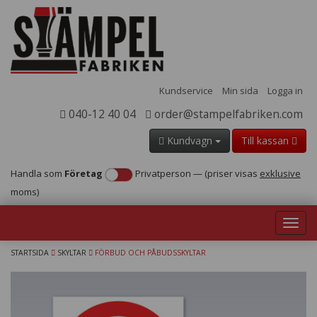
Kundservice
Min sida
Logga in
040-12 40 04
order@stampelfabriken.com
Kundvagn
Till kassan
Handla som
Företag
Privatperson
—
(priser visas
exklusive
moms)
Toggl
navig
STARTSIDA
SKYLTAR
FÖRBUD OCH PÅBUDSSKYLTAR