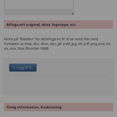
Bifoga ett original, skiss, logotype, etc
Klicka på "Bläddra" för att bifoga en fil. Vi tar emot filer med
formaten: ai, bmp, doc, docx, eps, gif, indd, jpg, otf, pdf, png, psd, txt,
xlx, xlsx. Max filstorlek 10MB.
Lägg till fil...
0%
complete
Övrig information, beskrivning.