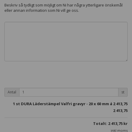
Beskriv så tydligt som möjligt om Ni har några ytterligare önskemål
eller annan information som Ni vill ge oss.
Antal
st
1
st DURA Läderstämpel Valfri gravyr - 20 x 60 mm á
2 413,75
2 413,75
Totalt:
2 413,75
kr
inkl moms