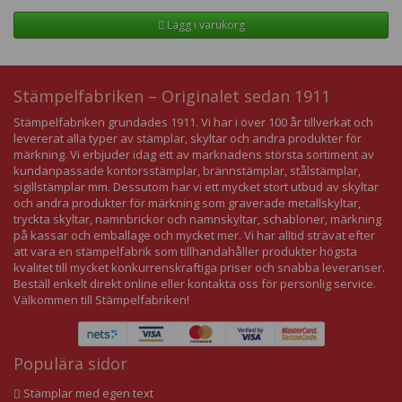
Lägg i varukorg
Stämpelfabriken – Originalet sedan 1911
Stämpelfabriken grundades 1911. Vi har i över 100 år tillverkat och
levererat alla typer av stämplar, skyltar och andra produkter för
märkning. Vi erbjuder idag ett av marknadens största sortiment av
kundanpassade kontorsstämplar, brännstämplar, stålstämplar,
sigillstämplar mm. Dessutom har vi ett mycket stort utbud av skyltar
och andra produkter för märkning som graverade metallskyltar,
tryckta skyltar, namnbrickor och namnskyltar, schabloner, märkning
på kassar och emballage och mycket mer. Vi har alltid strävat efter
att vara en stämpelfabrik som tillhandahåller produkter högsta
kvalitet till mycket konkurrenskraftiga priser och snabba leveranser.
Beställ enkelt direkt online eller kontakta oss för personlig service.
Välkommen till Stämpelfabriken!
Populära sidor
Stämplar med egen text