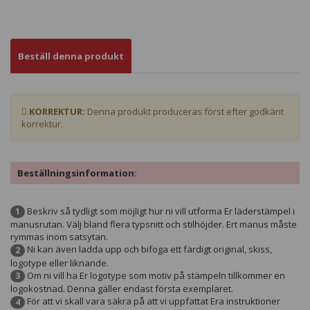
Beställ denna produkt
KORREKTUR:
Denna produkt produceras först efter godkänt
korrektur.
Beställningsinformation:
Beskriv så tydligt som möjligt hur ni vill utforma Er läderstämpel i
1
manusrutan. Välj bland flera typsnitt och stilhöjder. Ert manus måste
rymmas inom satsytan.
Ni kan även ladda upp och bifoga ett färdigt original, skiss,
2
logotype eller liknande.
Om ni vill ha Er logotype som motiv på stämpeln tillkommer en
3
logokostnad. Denna gäller endast första exemplaret.
För att vi skall vara säkra på att vi uppfattat Era instruktioner
4