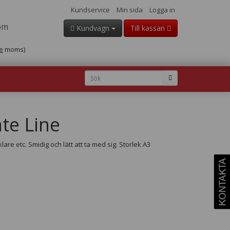
Kundservice
Min sida
Logga in
om
Kundvagn
Till kassan
e
moms)
te Line
re etc. Smidig och lätt att ta med sig. Storlek A3