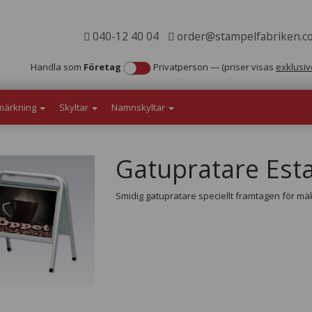
040-12 40 04
order@stampelfabriken.c
Handla som
Företag
Privatperson
—
(priser visas
exklusiv
märkning
Skyltar
Namnskyltar
Gatupratare Esta
Smidig gatupratare speciellt framtagen för mäkla