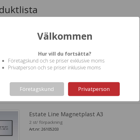
duktlista
efter
Byt vy
Välkommen
Hur vill du fortsätta?
Företagskund och se priser exklusive moms
Gatupratare Estate Line A3
Privatperson och se priser inklusive moms
Storlek A3
Not valid!
Art.nr: 26103103
!
Företagskund
Privatperson
Estate Line Magnetplast A3
2 st/ förpackning
Art.nr: 26105203