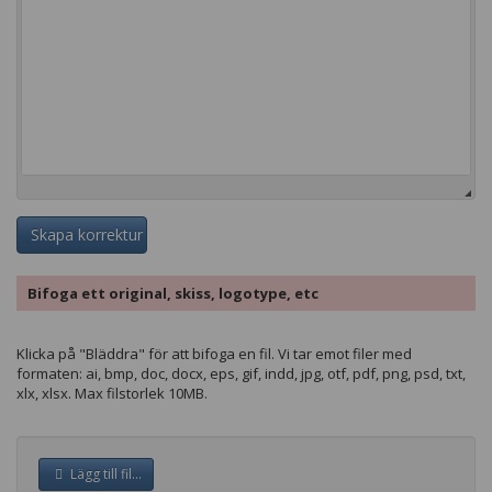
Skapa korrektur
Bifoga ett original, skiss, logotype, etc
Klicka på "Bläddra" för att bifoga en fil. Vi tar emot filer med
formaten: ai, bmp, doc, docx, eps, gif, indd, jpg, otf, pdf, png, psd, txt,
xlx, xlsx. Max filstorlek 10MB.
Lägg till fil...