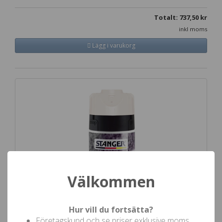
Totalt:
737,50
kr
inkl moms
Lägg i varukorg
Välkommen
Hur vill du fortsätta?
Företagskund och se priser exklusive moms