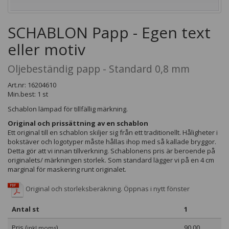
SCHABLON Papp - Egen text
eller motiv
Oljebeständig papp - Standard 0,8 mm
Art.nr: 16204610
Min.best: 1 st
Schablon lämpad för tillfällig märkning.
Original och prissättning av en schablon
Ett original till en schablon skiljer sig från ett traditionellt. Håligheter i
bokstäver och logotyper måste hållas ihop med så kallade bryggor.
Detta gör att vi innan tillverkning. Schablonens pris är beroende på
originalets/ märkningen storlek. Som standard lägger vi på en 4 cm
marginal för maskering runt originalet.
Original och storleksberäkning. Öppnas i nytt fönster
Antal st
1
Pris (
)
90,00
inkl moms