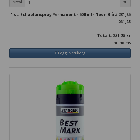
Antal
st.
1
st. Schablonspray Permanent - 500 ml - Neon Blå á
231,25
231,25
Totalt:
231,25
kr
inkl moms
Lägg i varukorg