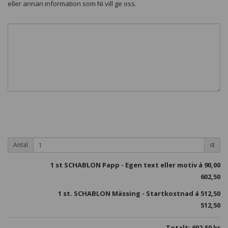
eller annan information som Ni vill ge oss.
Antal
st
1
st SCHABLON Papp - Egen text eller motiv á
90,00
602,50
1 st. SCHABLON Mässing - Startkostnad á 512,50
512,50
Totalt:
602,50
kr