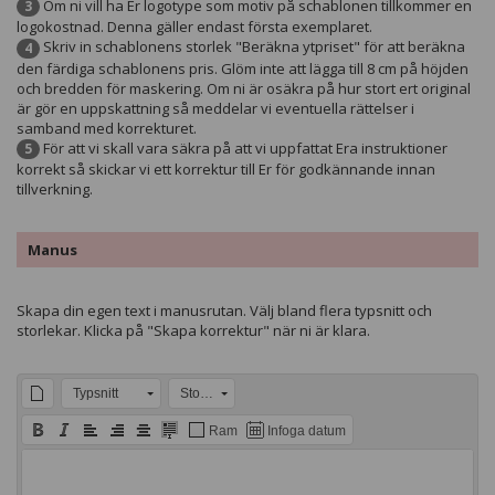
Om ni vill ha Er logotype som motiv på schablonen tillkommer en
3
logokostnad. Denna gäller endast första exemplaret.
Skriv in schablonens storlek "Beräkna ytpriset" för att beräkna
4
den färdiga schablonens pris. Glöm inte att lägga till 8 cm på höjden
och bredden för maskering. Om ni är osäkra på hur stort ert original
är gör en uppskattning så meddelar vi eventuella rättelser i
samband med korrekturet.
För att vi skall vara säkra på att vi uppfattat Era instruktioner
5
korrekt så skickar vi ett korrektur till Er för godkännande innan
tillverkning.
Manus
Skapa din egen text i manusrutan. Välj bland flera typsnitt och
storlekar. Klicka på "Skapa korrektur" när ni är klara.
Typsnitt
Storlek
Ram
Infoga datum