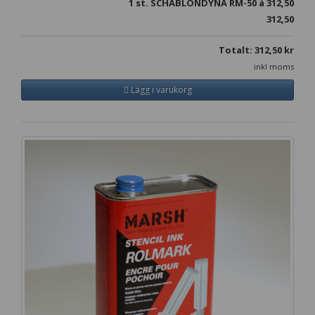
1
st. SCHABLONDYNA RM-50 á
312,50
312,50
Totalt:
312,50
kr
inkl moms
Lägg i varukorg