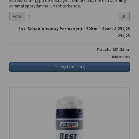
Bra vidhäftning på de flesta ytor. Utmärkt klarhet och täckning.
Minimal spraydimma. Snabbtorkande.
Antal
st.
1
st. Schablonspray Permanent - 500 ml - Svart á
231,25
231,25
Totalt:
231,25
kr
inkl moms
Lägg i varukorg