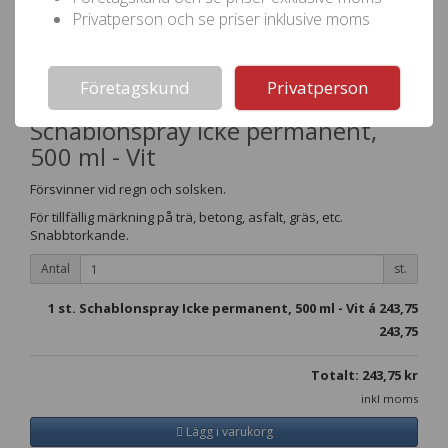
Privatperson och se priser inklusive moms
Not valid!
!
Företagskund
Privatperson
Schablonspray Icke permanent,
500 ml - Vit
Försvinner vid regn och solsken.
För tillfällig märkning på trä, betong, asfalt, gräs, etc.
Snabbtorkande.
Antal
st.
1
st. Schablonspray Icke permanent, 500 ml - Vit á
243,75
243,75
Totalt:
243,75
kr
inkl moms
Lägg i varukorg