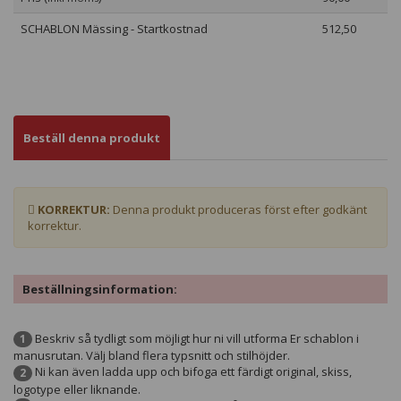
SCHABLON Mässing - Startkostnad
512,50
Beställ denna produkt
KORREKTUR:
Denna produkt produceras först efter godkänt
korrektur.
Beställningsinformation:
Beskriv så tydligt som möjligt hur ni vill utforma Er schablon i
1
manusrutan. Välj bland flera typsnitt och stilhöjder.
Ni kan även ladda upp och bifoga ett färdigt original, skiss,
2
logotype eller liknande.