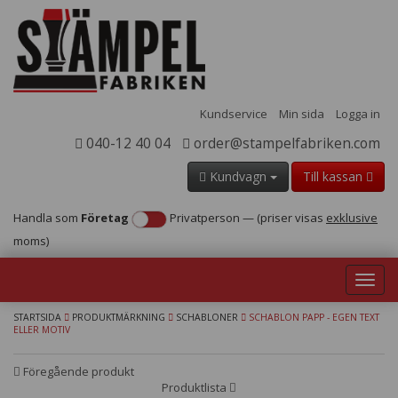
Kundservice
Min sida
Logga in
040-12 40 04
order@stampelfabriken.com
Kundvagn
Till kassan
Handla som
Företag
Privatperson
—
(priser visas
exklusive
moms)
Toggl
navig
STARTSIDA
PRODUKTMÄRKNING
SCHABLONER
SCHABLON PAPP - EGEN TEXT
ELLER MOTIV
Föregående produkt
Produktlista