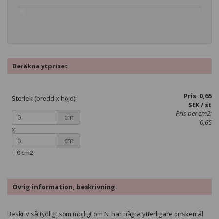
0%
complete
Beräkna ytpriset
Pris:
0,65
Storlek (bredd x höjd):
SEK / st
Pris per cm2:
cm
0,65
x
cm
=
0
cm2
Övrig information, beskrivning.
Beskriv så tydligt som möjligt om Ni har några ytterligare önskemål