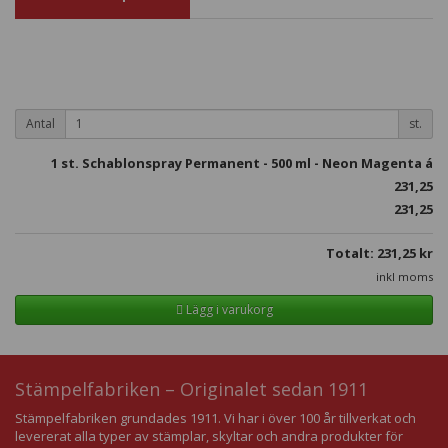
Antal
st.
1
st. Schablonspray Permanent - 500 ml - Neon Magenta á
231,25
231,25
Totalt:
231,25
kr
inkl moms
Lägg i varukorg
Stämpelfabriken – Originalet sedan 1911
Stämpelfabriken grundades 1911. Vi har i över 100 år tillverkat och
levererat alla typer av stämplar, skyltar och andra produkter för