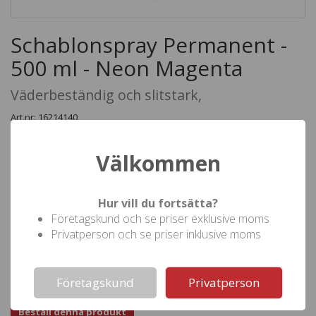
Schablonspray Permanent -
500 ml - Neon Magenta
Väderbeständig och slitstark,
Art.nr: 16214140
Min.best: 1 st.
Lev.tid: 3 - 5 arbetsdagar
Välkommen
Bra vidhäftning på de flesta ytor. Utmärkt klarhet och täckning.
Minimal spraydimma. Snabbtorkande.
Antal st.
1
Hur vill du fortsätta?
Företagskund och se priser exklusive moms
Pris (
)
231,25
inkl moms
Privatperson och se priser inklusive moms
Not valid!
!
Företagskund
Privatperson
Beställ denna produkt