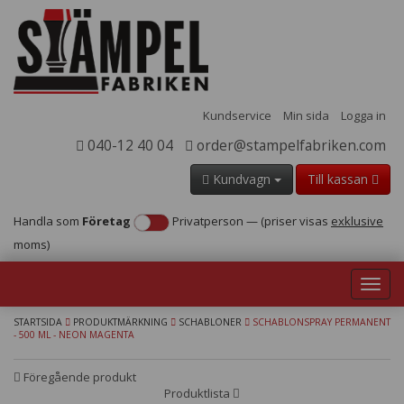
Kundservice
Min sida
Logga in
040-12 40 04
order@stampelfabriken.com
Kundvagn
Till kassan
Handla som
Företag
Privatperson
—
(priser visas
exklusive
moms)
Toggl
navig
STARTSIDA
PRODUKTMÄRKNING
SCHABLONER
SCHABLONSPRAY PERMANENT
- 500 ML - NEON MAGENTA
Föregående produkt
Produktlista