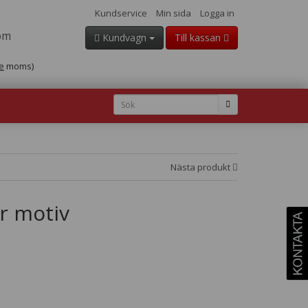
Kundservice
Min sida
Logga in
om
Kundvagn
Till kassan
e
moms)
Nästa produkt
r motiv