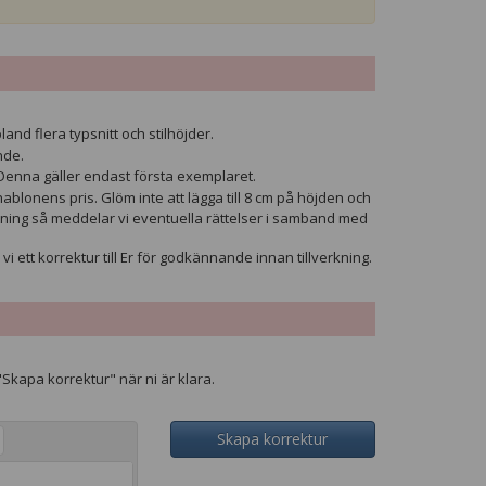
land flera typsnitt och stilhöjder.
nde.
Denna gäller endast första exemplaret.
blonens pris. Glöm inte att lägga till 8 cm på höjden och
ttning så meddelar vi eventuella rättelser i samband med
 vi ett korrektur till Er för godkännande innan tillverkning.
"Skapa korrektur" när ni är klara.
Skapa korrektur