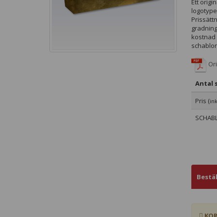
Ett origi
logotyper
Prissättn
gradning.
kostnad 
schablon
Ori
Antal s
Pris (
in
SCHABL
Bestä
KOR