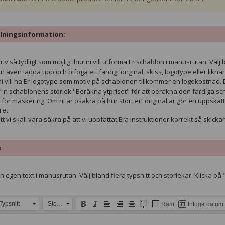
lningsinformation:
iv så tydligt som möjligt hur ni vill utforma Er schablon i manusrutan. Välj b
n även ladda upp och bifoga ett färdigt original, skiss, logotype eller likna
 vill ha Er logotype som motiv på schablonen tillkommer en logokostnad. 
 in schablonens storlek "Beräkna ytpriset" för att beräkna den färdiga scha
för maskering. Om ni är osäkra på hur stort ert original är gör en uppska
ret.
tt vi skall vara säkra på att vi uppfattat Era instruktioner korrekt så skickar
s
 egen text i manusrutan. Välj bland flera typsnitt och storlekar. Klicka på 
Typsnitt
Storlek
Ram
Infoga datum