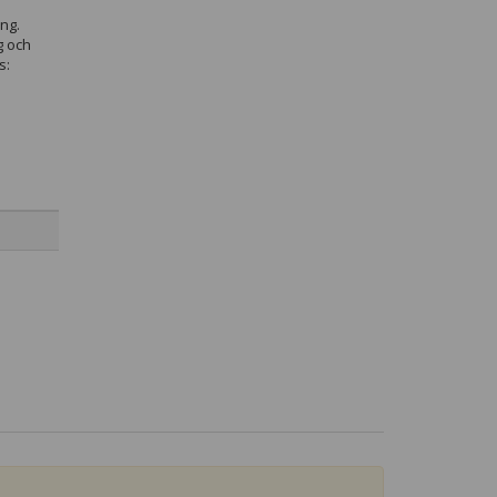
ng.
g och
s: