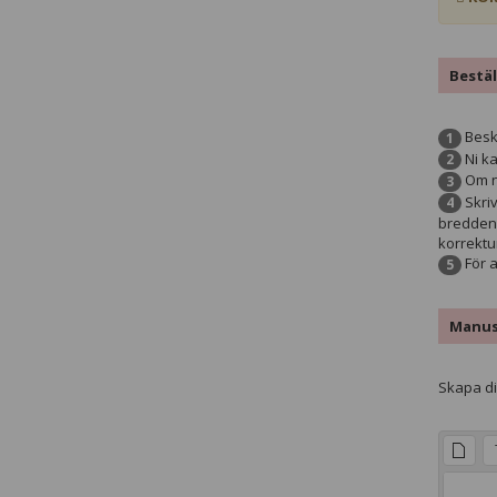
Bestäl
Beskr
1
Ni ka
2
Om ni
3
Skriv
4
bredden 
korrektu
För a
5
Manu
Skapa din