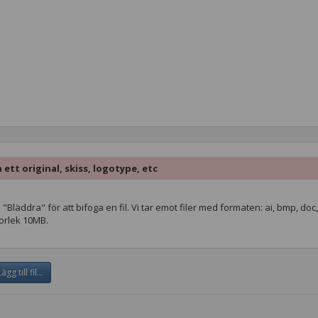
 ett original, skiss, logotype, etc
 "Bläddra" för att bifoga en fil. Vi tar emot filer med formaten: ai, bmp, doc, do
torlek 10MB.
ägg till fil...
lete