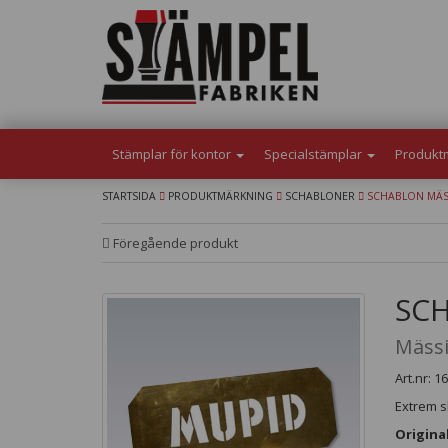
Stämplar för kontor
Specialstämplar
Produkt
STARTSIDA
PRODUKTMÄRKNING
SCHABLONER
SCHABLON MÄSSI
Föregående produkt
SCH
Mässi
Art.nr: 1
Extrem sl
Origina