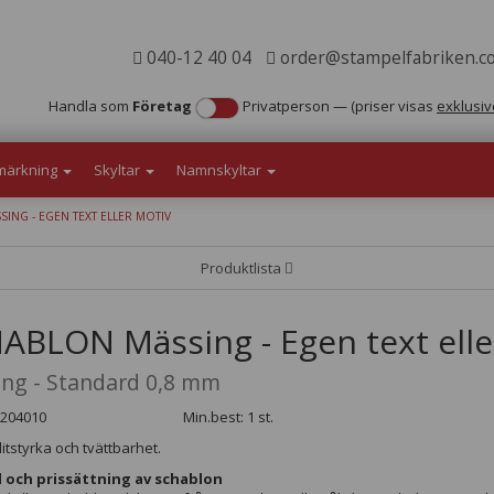
040-12 40 04
order@stampelfabriken.c
Handla som
Företag
Privatperson
—
(priser visas
exklusiv
märkning
Skyltar
Namnskyltar
NG - EGEN TEXT ELLER MOTIV
Produktlista
ABLON Mässing - Egen text elle
ng - Standard 0,8 mm
6204010
Min.best: 1 st.
itstyrka och tvättbarhet.
l och prissättning av schablon