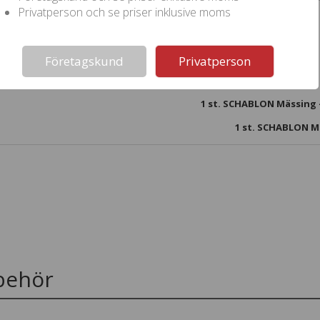
Privatperson och se priser inklusive moms
Not valid!
!
Företagskund
Privatperson
1
st. SCHABLON Mässing -
1 st. SCHABLON Mä
lbehör