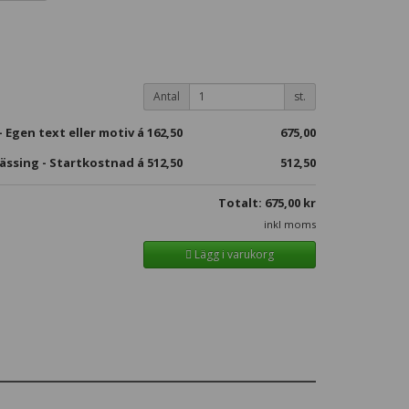
Antal
st.
 Egen text eller motiv á
162,50
675,00
ssing - Startkostnad á 512,50
512,50
Totalt:
675,00
kr
inkl moms
Lägg i varukorg