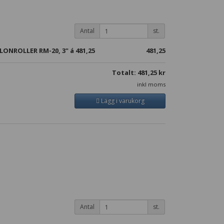
Antal
st.
LONROLLER RM-20, 3" á
481,25
481,25
Totalt:
481,25
kr
inkl moms
Lägg i varukorg
Antal
st.