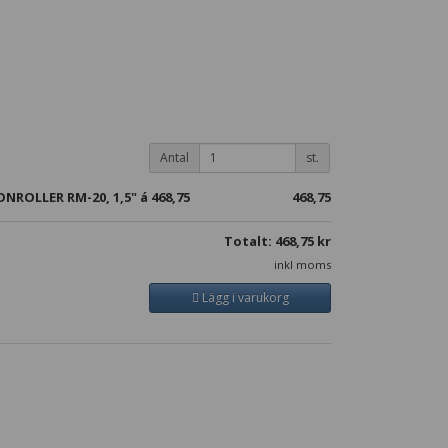
.
Antal
st.
ONROLLER RM-20, 1,5" á
468,75
468,75
Totalt:
468,75
kr
inkl moms
Lägg i varukorg
.