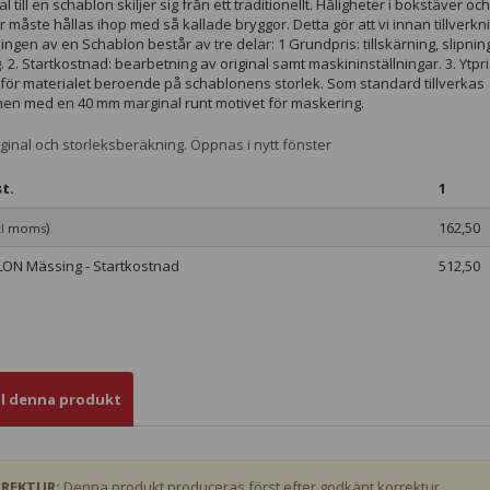
nal till en schablon skiljer sig från ett traditionellt. Håligheter i bokstäver och
 måste hållas ihop med så kallade bryggor. Detta gör att vi innan tillverkni
ingen av en Schablon består av tre delar: 1 Grundpris: tillskärning, slipnin
 2. Startkostnad: bearbetning av original samt maskininställningar. 3. Ytpri
för materialet beroende på schablonens storlek. Som standard tillverkas
en med en 40 mm marginal runt motivet för maskering.
ginal och storleksberäkning. Öppnas i nytt fönster
t.
1
)
162,50
kl moms
ON Mässing - Startkostnad
512,50
ll denna produkt
REKTUR:
Denna produkt produceras först efter godkänt korrektur.