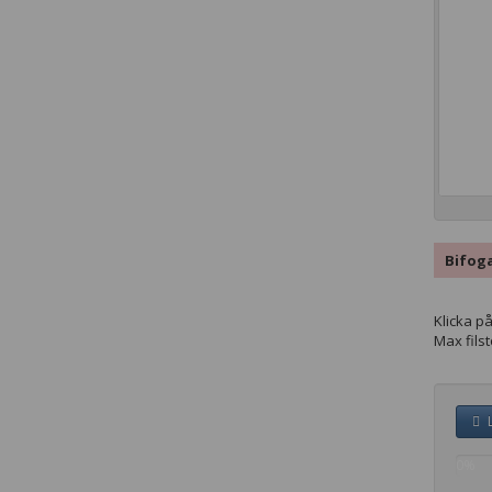
Bifoga
Klicka på
Max fils
L
0%
comp