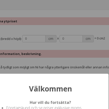
a ytpriset
x
=
0
cm2
cm
cm
 (bredd x höjd):
information, beskrivning.
å tydligt som möjligt om Ni har några ytterligare önskemål eller annan info
Välkommen
Hur vill du fortsätta?
Företagskund och se priser exklusive moms