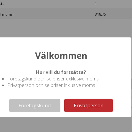
t.
1
)
318,75
kl moms
Välkommen
ll denna produkt
Hur vill du fortsätta?
Företagskund och se priser exklusive moms
torlek
Privatperson och se priser inklusive moms
Not valid!
!
Företagskund
Privatperson