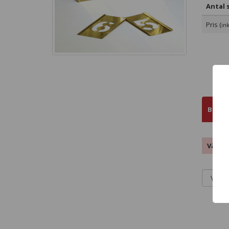
Antal s
Pris (
in
Bestä
Välj s