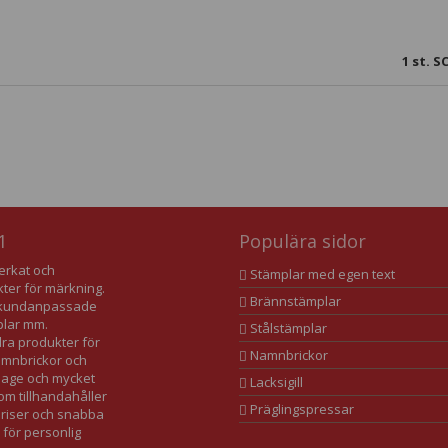
1
st. 
1
Populära sidor
verkat och
Stämplar med egen text
kter för märkning.
Brännstämplar
av kundanpassade
plar mm.
Stålstämplar
dra produkter för
Namnbrickor
namnbrickor och
lage och mycket
Lacksigill
som tillhandahåller
Präglingspressar
 priser och snabba
 för personlig