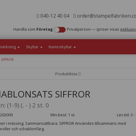
040-12 40 04
order@stampelfabriken.c
Handla som
Företag
Privatperson
—
(priser visas
exklusiv
märkning
Skyltar
Namnskyltar
SIFFROR
Produktlista
ABLONSATS SIFFROR
 (1-9) (. - ) 2 st. 0
6202000
Min.best: 1 st.
Lev.tid: 3 
er i mässing. Sammansättbara. SIFFROR Användes tillsammans med
roller och schablonfärg.