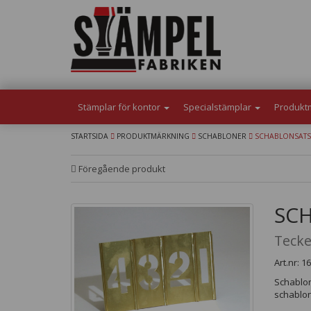
Stämplar för kontor
Specialstämplar
Produkt
STARTSIDA
PRODUKTMÄRKNING
SCHABLONER
SCHABLONSATS 
Föregående produkt
SCH
Tecken:
Art.nr: 1
Schablon
schablon