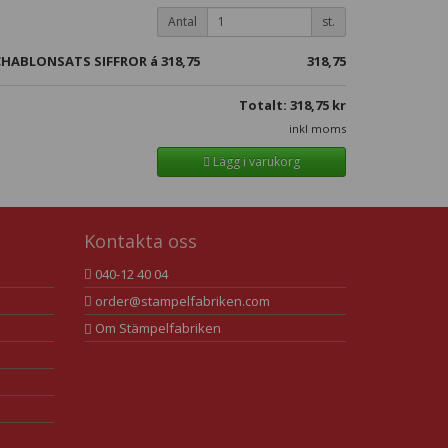
Antal
st.
SCHABLONSATS SIFFROR á
318,75
318,75
Totalt:
318,75
kr
inkl moms
Lägg i varukorg
Kontakta oss
040-12 40 04
order@stampelfabriken.com
Om Stämpelfabriken