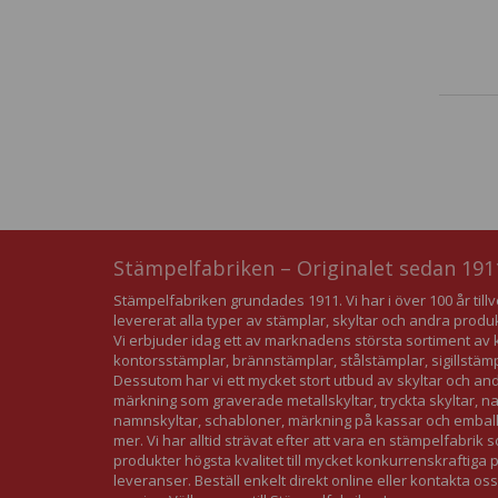
Stämpelfabriken – Originalet sedan 191
Stämpelfabriken grundades 1911. Vi har i över 100 år till
levererat alla typer av stämplar, skyltar och andra produ
Vi erbjuder idag ett av marknadens största sortiment 
kontorsstämplar, brännstämplar, stålstämplar, sigillstäm
Dessutom har vi ett mycket stort utbud av skyltar och an
märkning som graverade metallskyltar, tryckta skyltar, 
namnskyltar, schabloner, märkning på kassar och embal
mer. Vi har alltid strävat efter att vara en stämpelfabrik 
produkter högsta kvalitet till mycket konkurrenskraftiga
leveranser. Beställ enkelt direkt online eller kontakta oss