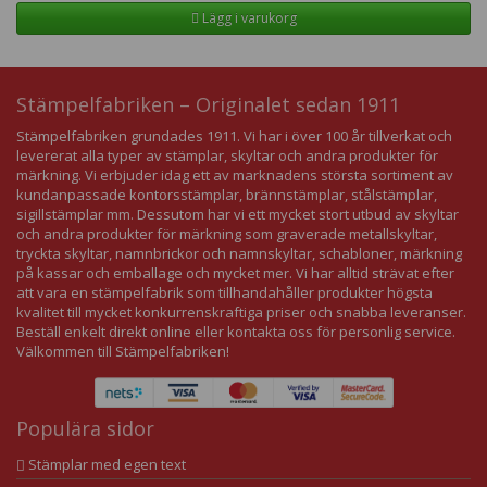
Lägg i varukorg
Stämpelfabriken – Originalet sedan 1911
Stämpelfabriken grundades 1911. Vi har i över 100 år tillverkat och
levererat alla typer av stämplar, skyltar och andra produkter för
märkning. Vi erbjuder idag ett av marknadens största sortiment av
kundanpassade kontorsstämplar, brännstämplar, stålstämplar,
sigillstämplar mm. Dessutom har vi ett mycket stort utbud av skyltar
och andra produkter för märkning som graverade metallskyltar,
tryckta skyltar, namnbrickor och namnskyltar, schabloner, märkning
på kassar och emballage och mycket mer. Vi har alltid strävat efter
att vara en stämpelfabrik som tillhandahåller produkter högsta
kvalitet till mycket konkurrenskraftiga priser och snabba leveranser.
Beställ enkelt direkt online eller kontakta oss för personlig service.
Välkommen till Stämpelfabriken!
Populära sidor
Stämplar med egen text