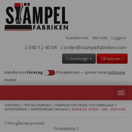
Kundservice
Min sida
Logga in
040-12 40 04
order@stampelfabriken.com
Kundvagn
Till kassan
Handla som
Företag
Privatperson
—
(priser visas
exklusive
moms)
Toggl
navig
STARTSIDA
SPECIALSTÄMPLAR
STÄMPLAR FÖR PÅSAR OCH EMBALLAGE
PAPPERSPÅSAR
PAPPERSPÅSAR FÄRGADE
BÄRKASSE SOBER - LIME - (MEDIUM)
Föregående produkt
Produktlista