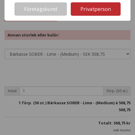
Företagskund
Privatperson
Beställ denna produkt
Annan storlek eller kulör:
Antal
förp. (50 st.)
1
förp. (50 st.) Bärkasse SOBER - Lime - (Medium) á
508,75
508,75
Totalt:
508,75
kr
inkl moms