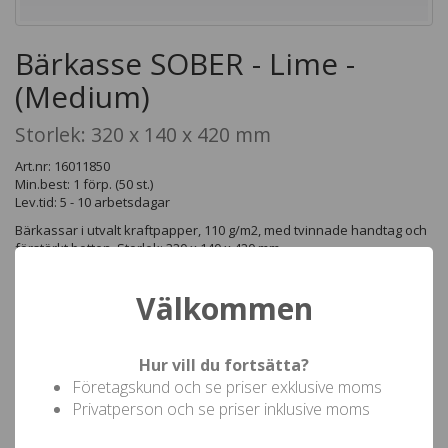
Bärkasse SOBER - Lime -
(Medium)
Storlek: 320 x 140 x 420 mm
Art.nr: 16011850
Min.best: 1 förp. (50 st.)
Lev.tid: 5 - 10 arbetsdagar
Bärkassar i utvalt kraftpapper, 110 g/m2, med tvinnade handtag och
förstärkt botten. Storlek: 320 x 140 x 420 mm
Storlekar (B x L x H): XSmall 190 x 80 x 210 mm, Small 240 x 110 x 310
mm, Medium 320 x 140 x 420 mm, Large 400 x 160 x 450 mm
Välkommen
Antal förp. (50 st.)
1
Hur vill du fortsätta?
Pris (
)
508,75
inkl moms
Företagskund och se priser exklusive moms
Privatperson och se priser inklusive moms
Not valid!
!