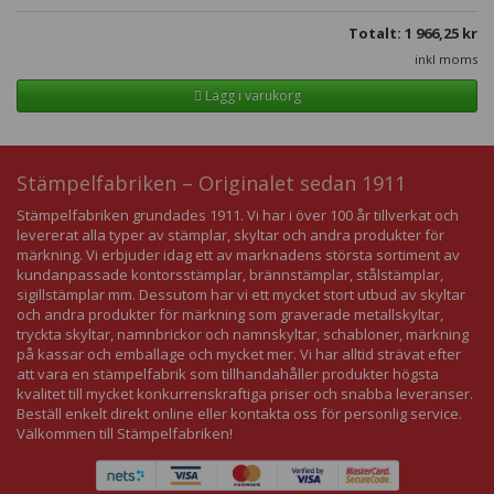
Totalt:
1 966,25
kr
inkl moms
Lägg i varukorg
Stämpelfabriken – Originalet sedan 1911
Stämpelfabriken grundades 1911. Vi har i över 100 år tillverkat och
levererat alla typer av stämplar, skyltar och andra produkter för
märkning. Vi erbjuder idag ett av marknadens största sortiment av
kundanpassade kontorsstämplar, brännstämplar, stålstämplar,
sigillstämplar mm. Dessutom har vi ett mycket stort utbud av skyltar
och andra produkter för märkning som graverade metallskyltar,
tryckta skyltar, namnbrickor och namnskyltar, schabloner, märkning
på kassar och emballage och mycket mer. Vi har alltid strävat efter
att vara en stämpelfabrik som tillhandahåller produkter högsta
kvalitet till mycket konkurrenskraftiga priser och snabba leveranser.
Beställ enkelt direkt online eller kontakta oss för personlig service.
Välkommen till Stämpelfabriken!