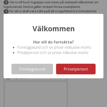
Om ni vill ha Er logotype som motiv på stämpeln tillkommer en
3
logokostnad. Denna gäller endast första exemplaret.
För att vi skall vara säkra på att vi uppfattat Era instruktioner
4
korrekt så skickar vi ett korrektur till Er för godkännande innan
tillverkning.
Välkommen
Manus
Hur vill du fortsätta?
Skapa din egen text i manusrutan. Välj bland flera typsnitt och
Företagskund och se priser exklusive moms
storlekar. Klicka på "Skapa korrektur" när ni är klara.
Privatperson och se priser inklusive moms
Not valid!
!
Skapa korrektur
Typsnitt
Storlek
Företagskund
Privatperson
Ram
Infoga datum