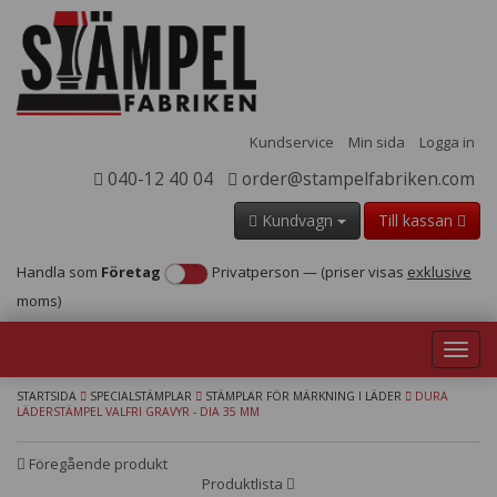
Kundservice
Min sida
Logga in
040-12 40 04
order@stampelfabriken.com
Kundvagn
Till kassan
Handla som
Företag
Privatperson
—
(priser visas
exklusive
moms)
Toggl
navig
STARTSIDA
SPECIALSTÄMPLAR
STÄMPLAR FÖR MÄRKNING I LÄDER
DURA
LÄDERSTÄMPEL VALFRI GRAVYR - DIA 35 MM
Föregående produkt
Produktlista