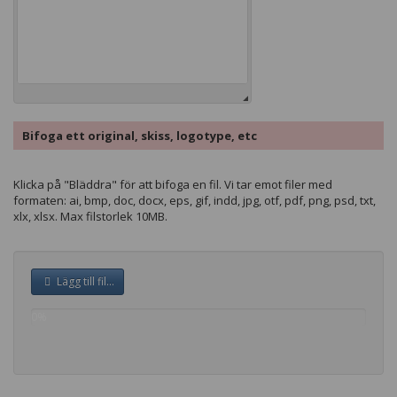
Bifoga ett original, skiss, logotype, etc
Klicka på "Bläddra" för att bifoga en fil. Vi tar emot filer med
formaten: ai, bmp, doc, docx, eps, gif, indd, jpg, otf, pdf, png, psd, txt,
xlx, xlsx. Max filstorlek 10MB.
Lägg till fil...
0%
complete