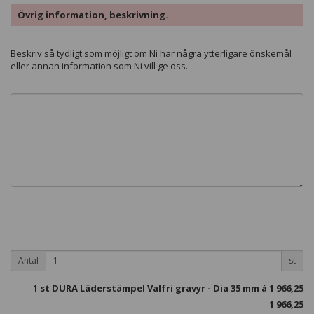
Övrig information, beskrivning.
Beskriv så tydligt som möjligt om Ni har några ytterligare önskemål
eller annan information som Ni vill ge oss.
Antal
st
1
st DURA Läderstämpel Valfri gravyr - Dia 35 mm á
1 966,25
1 966,25