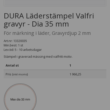
DURA Läderstämpel Valfri
gravyr - Dia 35 mm
För märkning i läder, Gravyrdjup 2 mm
Art.nr: 13320035
Min.best: 1 st
Lev.tid: 5 - 10 arbetsdagar
Stämpel i graverad mässing med valfritt motiv.
Antal st
1
Pris (
)
1 966,25
inkl moms