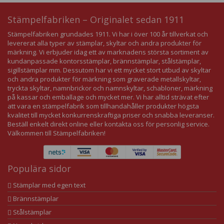
Stämpelfabriken – Originalet sedan 1911
Stämpelfabriken grundades 1911. Vi har i över 100 år tillverkat och
levererat alla typer av stämplar, skyltar och andra produkter för
märkning. Vi erbjuder idag ett av marknadens största sortiment av
kundanpassade kontorsstämplar, brännstämplar, stålstämplar,
sigillstämplar mm. Dessutom har vi ett mycket stort utbud av skyltar
och andra produkter för märkning som graverade metallskyltar,
tryckta skyltar, namnbrickor och namnskyltar, schabloner, märkning
på kassar och emballage och mycket mer. Vi har alltid strävat efter
att vara en stämpelfabrik som tillhandahåller produkter högsta
kvalitet till mycket konkurrenskraftiga priser och snabba leveranser.
Beställ enkelt direkt online eller kontakta oss för personlig service.
Välkommen till Stämpelfabriken!
Populära sidor
Stämplar med egen text
Brännstämplar
Stålstämplar