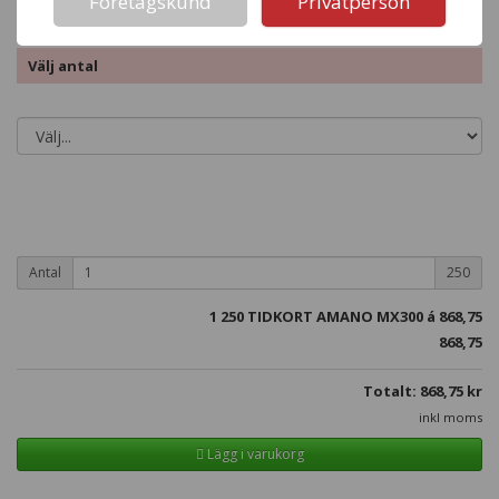
Företagskund
Privatperson
Välj antal
Antal
250
1
250 TIDKORT AMANO MX300 á
868,75
868,75
Totalt:
868,75
kr
inkl moms
Lägg i varukorg