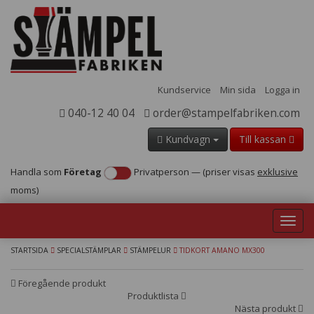
Kundservice
Min sida
Logga in
040-12 40 04
order@stampelfabriken.com
Kundvagn
Till kassan
Handla som
Företag
Privatperson
—
(priser visas
exklusive
moms)
Toggl
navig
STARTSIDA
SPECIALSTÄMPLAR
STÄMPELUR
TIDKORT AMANO MX300
Föregående produkt
Produktlista
Nästa produkt