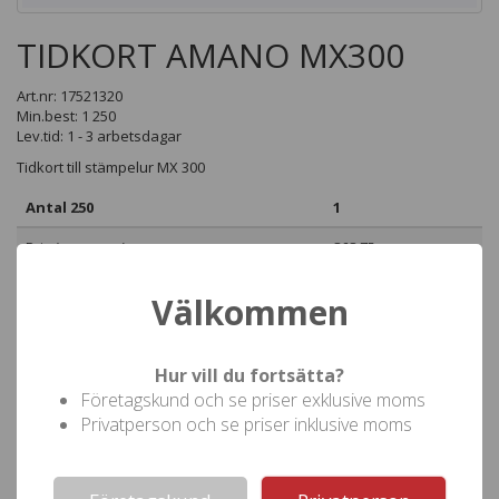
TIDKORT AMANO MX300
Art.nr: 17521320
Min.best: 1 250
Lev.tid: 1 - 3 arbetsdagar
Tidkort till stämpelur MX 300
Antal 250
1
Pris (
)
868,75
inkl moms
Välkommen
Hur vill du fortsätta?
Företagskund och se priser exklusive moms
Privatperson och se priser inklusive moms
Not valid!
!
Beställ denna produkt