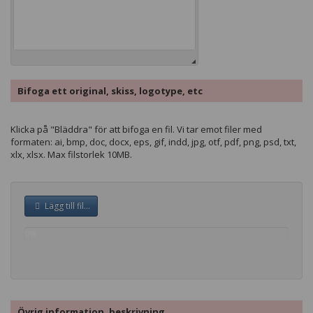
Bifoga ett original, skiss, logotype, etc
Klicka på "Bläddra" för att bifoga en fil. Vi tar emot filer med
formaten: ai, bmp, doc, docx, eps, gif, indd, jpg, otf, pdf, png, psd, txt,
xlx, xlsx. Max filstorlek 10MB.
Lägg till fil...
0%
complete
Övrig information, beskrivning.