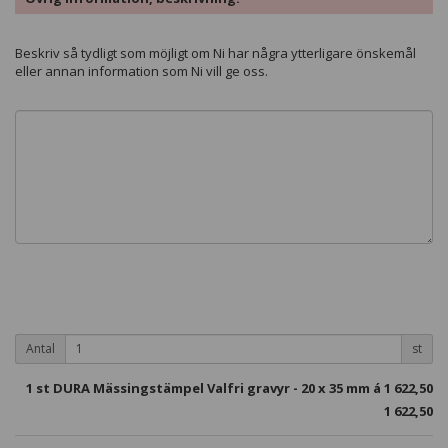
Beskriv så tydligt som möjligt om Ni har några ytterligare önskemål
eller annan information som Ni vill ge oss.
Antal
st
1
st DURA Mässingstämpel Valfri gravyr - 20 x 35 mm á
1 622,50
1 622,50