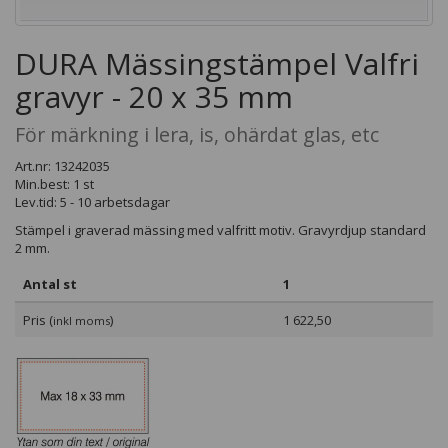
DURA Mässingstämpel Valfri
gravyr - 20 x 35 mm
För märkning i lera, is, ohärdat glas, etc
Art.nr: 13242035
Min.best: 1 st
Lev.tid: 5 - 10 arbetsdagar
Stämpel i graverad mässing med valfritt motiv. Gravyrdjup standard
2 mm.
Antal st
1
Pris (
)
1 622,50
inkl moms