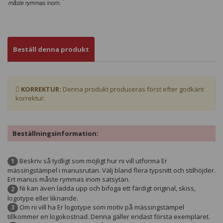
Beställ denna produkt
KORREKTUR:
Denna produkt produceras först efter godkänt
korrektur.
Beställningsinformation:
Beskriv så tydligt som möjligt hur ni vill utforma Er
1
mässingstämpel i manusrutan. Välj bland flera typsnitt och stilhöjder.
Ert manus måste rymmas inom satsytan.
Ni kan även ladda upp och bifoga ett färdigt original, skiss,
2
logotype eller liknande.
Om ni vill ha Er logotype som motiv på mässingstämpel
3
tillkommer en logokostnad. Denna gäller endast första exemplaret.