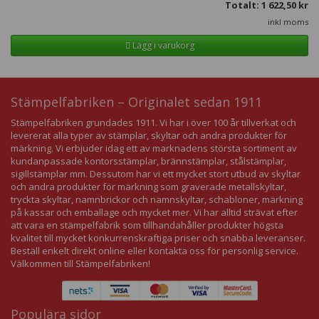
Totalt:
1 622,50
kr
inkl moms
Lägg i varukorg
Stämpelfabriken – Originalet sedan 1911
Stämpelfabriken grundades 1911. Vi har i över 100 år tillverkat och
levererat alla typer av stämplar, skyltar och andra produkter för
märkning. Vi erbjuder idag ett av marknadens största sortiment av
kundanpassade kontorsstämplar, brännstämplar, stålstämplar,
sigillstämplar mm. Dessutom har vi ett mycket stort utbud av skyltar
och andra produkter för märkning som graverade metallskyltar,
tryckta skyltar, namnbrickor och namnskyltar, schabloner, märkning
på kassar och emballage och mycket mer. Vi har alltid strävat efter
att vara en stämpelfabrik som tillhandahåller produkter högsta
kvalitet till mycket konkurrenskraftiga priser och snabba leveranser.
Beställ enkelt direkt online eller kontakta oss för personlig service.
Välkommen till Stämpelfabriken!
Populära sidor