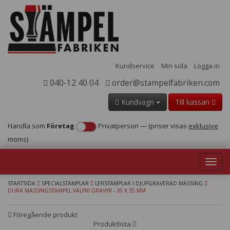
Kundservice
Min sida
Logga in
040-12 40 04
order@stampelfabriken.com
Kundvagn
Till kassan
Handla som
Företag
Privatperson
—
(priser visas
exklusive
moms)
Toggl
navig
STARTSIDA
SPECIALSTÄMPLAR
LERSTÄMPLAR I DJUPGRAVERAD MÄSSING
DURA MÄSSINGSTÄMPEL VALFRI GRAVYR - 20 X 35 MM
Föregående produkt
Produktlista