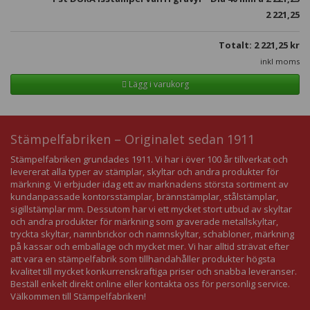
2 221,25
Totalt:
2 221,25
kr
inkl moms
Lägg i varukorg
Stämpelfabriken – Originalet sedan 1911
Stämpelfabriken grundades 1911. Vi har i över 100 år tillverkat och
levererat alla typer av stämplar, skyltar och andra produkter för
märkning. Vi erbjuder idag ett av marknadens största sortiment av
kundanpassade kontorsstämplar, brännstämplar, stålstämplar,
sigillstämplar mm. Dessutom har vi ett mycket stort utbud av skyltar
och andra produkter för märkning som graverade metallskyltar,
tryckta skyltar, namnbrickor och namnskyltar, schabloner, märkning
på kassar och emballage och mycket mer. Vi har alltid strävat efter
att vara en stämpelfabrik som tillhandahåller produkter högsta
kvalitet till mycket konkurrenskraftiga priser och snabba leveranser.
Beställ enkelt direkt online eller kontakta oss för personlig service.
Välkommen till Stämpelfabriken!