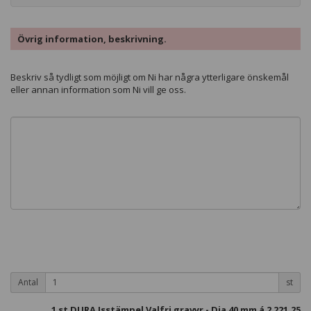
Övrig information, beskrivning.
Beskriv så tydligt som möjligt om Ni har några ytterligare önskemål
eller annan information som Ni vill ge oss.
Antal
st
1
st DURA Isstämpel Valfri gravyr - Dia 40 mm á
2 221,25