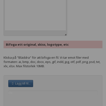
Bifoga ett original, skiss, logotype, etc
Klicka på "Bläddra" för att bifoga en fil. Vi tar emot filer med
formaten: ai, bmp, doc, docx, eps, gif, indd, jpg, otf, pdf, png, psd, txt,
xlx, xlsx. Max filstorlek 10MB.
Lägg till fil...
0%
complete