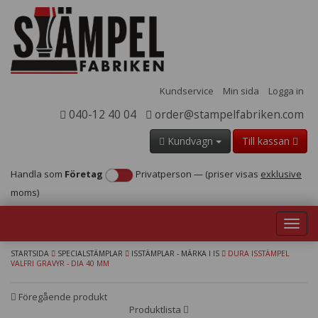
Kundservice
Min sida
Logga in
040-12 40 04
order@stampelfabriken.com
Kundvagn
Till kassan
Handla som
Företag
Privatperson
—
(priser visas
exklusive
moms)
Toggl
navig
STARTSIDA
SPECIALSTÄMPLAR
ISSTÄMPLAR - MÄRKA I IS
DURA ISSTÄMPEL
VALFRI GRAVYR - DIA 40 MM
Föregående produkt
Produktlista