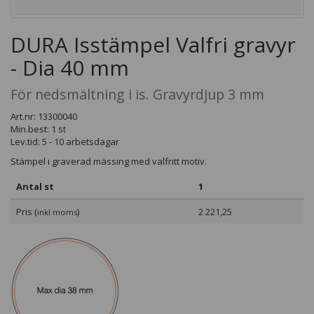
DURA Isstämpel Valfri gravyr
- Dia 40 mm
För nedsmältning i is. Gravyrdjup 3 mm
Art.nr: 13300040
Min.best: 1 st
Lev.tid: 5 - 10 arbetsdagar
Stämpel i graverad mässing med valfritt motiv.
Antal st
1
Pris (
)
2 221,25
inkl moms