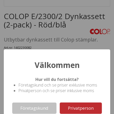
COLOP E/2300/2 Dynkassett
(2-pack) - Röd/blå
Utbytbar dynkassett till Colop stämplar.
Art.nr: 1402230082
Min.best: 1 frp
Lev.tid: 1 - 3 arbetsdagar
Välkommen
Denna dynkassett passar till Colop E/2300/2: 2260, 2360
Infärgning:
Hur vill du fortsätta?
Röd-blå
Företagskund och se priser exklusive moms
Privatperson och se priser inklusive moms
Antal frp
1
Not valid!
!
Pris (
)
300,00
inkl moms
Företagskund
Privatperson