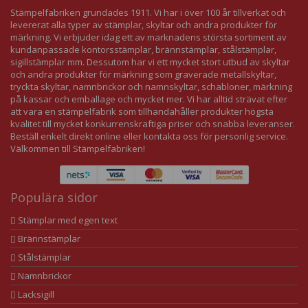
Stämpelfabriken grundades 1911. Vi har i över 100 år tillverkat och
levererat alla typer av stämplar, skyltar och andra produkter för
märkning. Vi erbjuder idag ett av marknadens största sortiment av
kundanpassade kontorsstämplar, brännstämplar, stålstämplar,
sigillstämplar mm. Dessutom har vi ett mycket stort utbud av skyltar
och andra produkter för märkning som graverade metallskyltar,
tryckta skyltar, namnbrickor och namnskyltar, schabloner, märkning
på kassar och emballage och mycket mer. Vi har alltid strävat efter
att vara en stämpelfabrik som tillhandahåller produkter högsta
kvalitet till mycket konkurrenskraftiga priser och snabba leveranser.
Beställ enkelt direkt online eller kontakta oss för personlig service.
Välkommen till Stämpelfabriken!
Populära sidor
Stämplar med egen text
Brännstämplar
Stålstämplar
Namnbrickor
Lacksigill