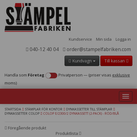
Kundservice
Min sida
Logga in
040-12 40 04
order@stampelfabriken.com
Kundvagn
Till kassan
Handla som
Företag
Privatperson
—
(priser visas
exklusive
moms)
Toggl
navig
STARTSIDA
STÄMPLAR FÖR KONTOR
DYNKASSETTER TILL STÄMPLAR
DYNKASSETTER COLOP
COLOP E/2300/2 DYNKASSETT (2-PACK) - RÖD/BLÅ
Föregående produkt
Produktlista