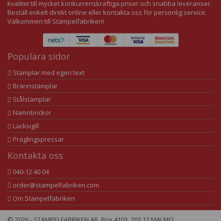
kvalitet till mycket konkurrenskraftiga priser och snabba leveranser.
Beställ enkelt direkt online eller kontakta oss för personlig service.
Välkommen till Stämpelfabriken!
Populära sidor
Stämplar med egen text
Brännstämplar
Stålstämplar
Namnbrickor
Lacksigill
Präglingspressar
Kontakta oss
040-12 40 04
order@stampelfabriken.com
Om Stämpelfabriken
© 2026 - STÄMPELFABRIKEN AB, Box 4103, 203 12 MALMÖ