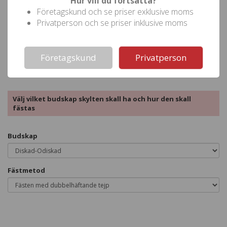
Hur vill du fortsätta?
Pris (
)
206,25
inkl moms
Företagskund och se priser exklusive moms
Privatperson och se priser inklusive moms
Not valid!
!
Företagskund
Privatperson
Beställ denna produkt
Välj vilket budskap skylten skall ha och hur den skall
fästas
Budskap
Fästmetod