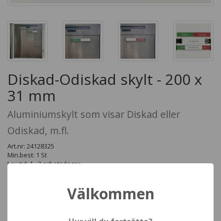
Diskad-Odiskad skylt - 200 x
31 mm
Aluminiumskylt som visar Diskad eller
Odiskad, m.fl.
Art.nr: 24128325
Min.best: 1 St
Lev.tid: 1 - 3 arbetsdagar
Variabelskylt i aluminium, 200 x 31 mm, med skjutbar panel.
Levereras komplett med dubbelhäftande tejp eller magnettejp.
Välkommen
Antal St
1