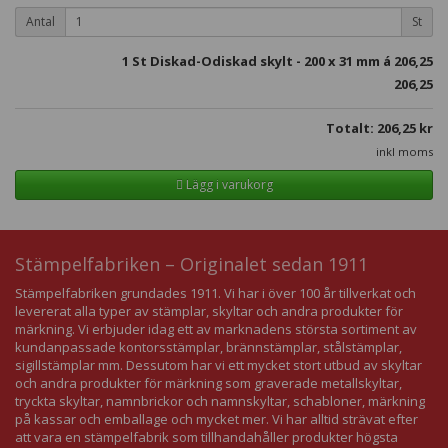
Antal
St
1
St Diskad-Odiskad skylt - 200 x 31 mm á
206,25
206,25
Totalt:
206,25
kr
inkl moms
Lägg i varukorg
Stämpelfabriken – Originalet sedan 1911
Stämpelfabriken grundades 1911. Vi har i över 100 år tillverkat och
levererat alla typer av stämplar, skyltar och andra produkter för
märkning. Vi erbjuder idag ett av marknadens största sortiment av
kundanpassade kontorsstämplar, brännstämplar, stålstämplar,
sigillstämplar mm. Dessutom har vi ett mycket stort utbud av skyltar
och andra produkter för märkning som graverade metallskyltar,
tryckta skyltar, namnbrickor och namnskyltar, schabloner, märkning
på kassar och emballage och mycket mer. Vi har alltid strävat efter
att vara en stämpelfabrik som tillhandahåller produkter högsta