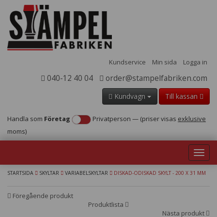
Kundservice
Min sida
Logga in
040-12 40 04
order@stampelfabriken.com
Kundvagn
Till kassan
Handla som
Företag
Privatperson
—
(priser visas
exklusive
moms)
Toggl
navig
STARTSIDA
SKYLTAR
VARIABELSKYLTAR
DISKAD-ODISKAD SKYLT - 200 X 31 MM
Föregående produkt
Produktlista
Nästa produkt