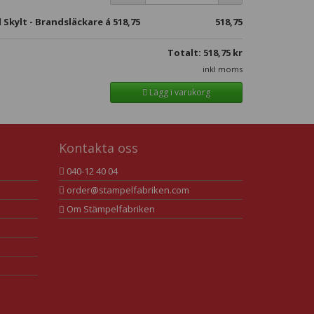
l Skylt - Brandsläckare á
518,75
518,75
Totalt:
518,75
kr
inkl moms
Lägg i varukorg
Kontakta oss
040-12 40 04
order@stampelfabriken.com
Om Stämpelfabriken