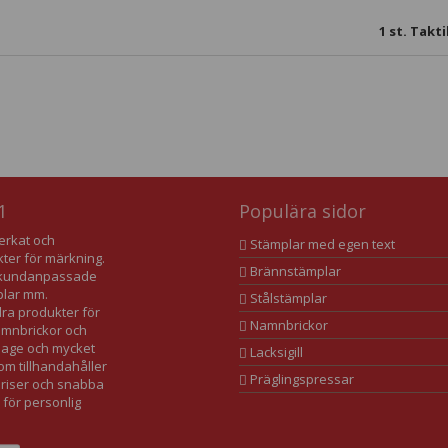
1
st. Takti
1
Populära sidor
verkat och
Stämplar med egen text
kter för märkning.
Brännstämplar
av kundanpassade
plar mm.
Stålstämplar
dra produkter för
Namnbrickor
namnbrickor och
lage och mycket
Lacksigill
som tillhandahåller
Präglingspressar
 priser och snabba
 för personlig