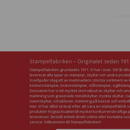
Stämpelfabriken – Originalet sedan 191
Stämpelfabriken grundades 1911. Vi har i över 100 år till
levererat alla typer av stämplar, skyltar och andra produ
Vi erbjuder idag ett av marknadens största sortiment 
kontorsstämplar, brännstämplar, stålstämplar, sigillstäm
Dessutom har vi ett mycket stort utbud av skyltar och an
märkning som graverade metallskyltar, tryckta skyltar, 
namnskyltar, schabloner, märkning på kassar och embal
mer. Vi har alltid strävat efter att vara en stämpelfabrik 
produkter högsta kvalitet till mycket konkurrenskraftiga
leveranser. Beställ enkelt direkt online eller kontakta oss
service. Välkommen till Stämpelfabriken!