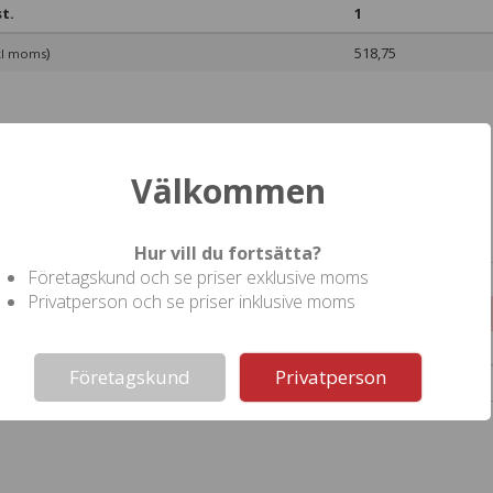
t.
1
)
518,75
kl moms
Välkommen
ll denna produkt
Hur vill du fortsätta?
Företagskund och se priser exklusive moms
Privatperson och se priser inklusive moms
ll ram i aluminium.
Not valid!
!
Företagskund
Privatperson