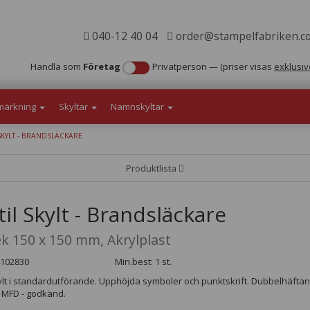
040-12 40 04
order@stampelfabriken.c
Handla som
Företag
Privatperson
—
(priser visas
exklusiv
märkning
Skyltar
Namnskyltar
SKYLT - BRANDSLÄCKARE
Produktlista
til Skylt - Brandsläckare
ek 150 x 150 mm, Akrylplast
4102830
Min.best: 1 st.
kylt i standardutförande. Upphöjda symboler och punktskrift. Dubbelhäfta
 MFD - godkänd.