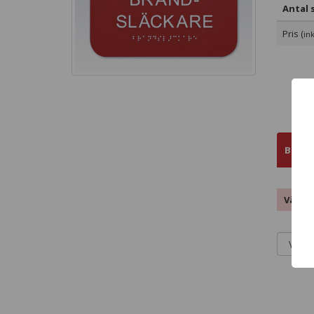
Antal s
Pris (
in
Bestä
Välj ti