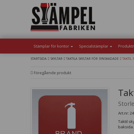
Stämplar för kontor
Specialstämplar
Produkt
STARTSIDA
SKYLTAR
TAKTILA SKYLTAR FÖR SYNSKADADE
TAKTIL 
Föregående produkt
Tak
Storl
Art.nr: 2
Taktil s
baksida.