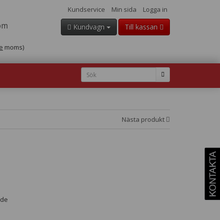
Kundservice
Min sida
Logga in
om
Kundvagn
Till kassan
e
moms)
Nästa produkt
nde