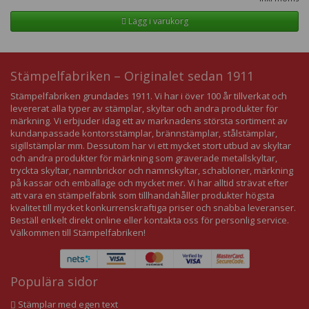
Lägg i varukorg
Stämpelfabriken – Originalet sedan 1911
Stämpelfabriken grundades 1911. Vi har i över 100 år tillverkat och
levererat alla typer av stämplar, skyltar och andra produkter för
märkning. Vi erbjuder idag ett av marknadens största sortiment av
kundanpassade kontorsstämplar, brännstämplar, stålstämplar,
sigillstämplar mm. Dessutom har vi ett mycket stort utbud av skyltar
och andra produkter för märkning som graverade metallskyltar,
tryckta skyltar, namnbrickor och namnskyltar, schabloner, märkning
på kassar och emballage och mycket mer. Vi har alltid strävat efter
att vara en stämpelfabrik som tillhandahåller produkter högsta
kvalitet till mycket konkurrenskraftiga priser och snabba leveranser.
Beställ enkelt direkt online eller kontakta oss för personlig service.
Välkommen till Stämpelfabriken!
Populära sidor
Stämplar med egen text