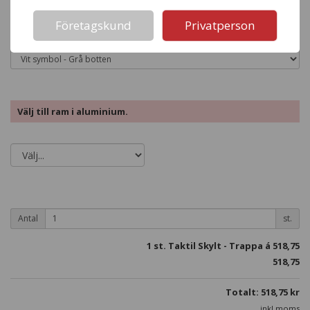
Not valid!
Färgval
!
Företagskund
Privatperson
Välj färgkombination
Välj till ram i aluminium.
Antal
st.
1
st. Taktil Skylt - Trappa á
518,75
518,75
Totalt:
518,75
kr
inkl moms