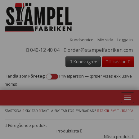
Kundservice
Min sida
Logga in
040-12 40 04
order@stampelfabriken.com
Kundvagn
Till kassan
Handla som
Företag
Privatperson
—
(priser visas
exklusive
moms)
Toggl
navig
STARTSIDA
SKYLTAR
TAKTILA SKYLTAR FÖR SYNSKADADE
TAKTIL SKYLT - TRAPPA
Föregående produkt
Produktlista
Nästa produkt