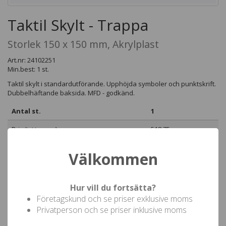
Taktil Skylt - Trappa
Storlek 150 x 150 mm, Akrylplast
Art.nr: 24102251
Min.best: 1 st.
Taktil skylt i standardutförande. Upphöjda symboler och punktskrift.
Dubbelhäftande baksida. MFD - godkänd.
Antal st.
1
Pris (
)
518,75
inkl moms
Välkommen
Hur vill du fortsätta?
Beställ denna produkt
Företagskund och se priser exklusive moms
Privatperson och se priser inklusive moms