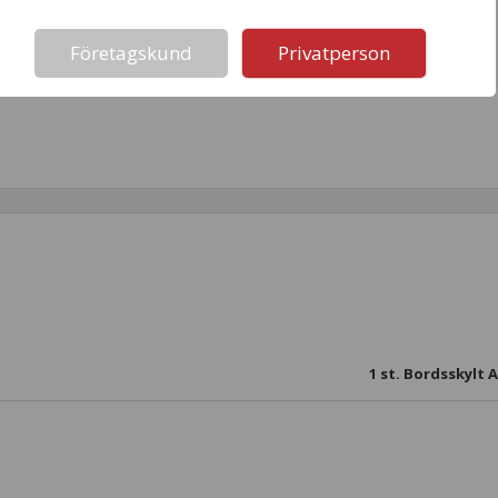
Not valid!
!
Företagskund
Privatperson
1
st. Bordsskylt A