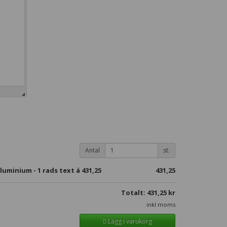
Antal
st.
luminium - 1 rads text á
431,25
431,25
Totalt:
431,25
kr
inkl moms
Lägg i varukorg