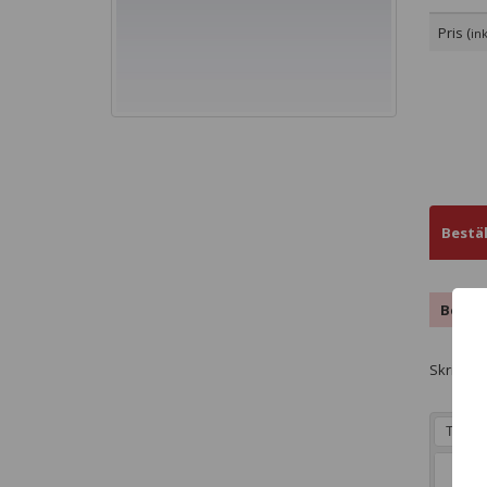
Pris (
in
Bestä
Beskri
Skriv in
Typsnit