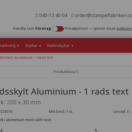
040-12 40 04
order@stampelfabriken.c
Handla som
Företag
Privatperson
—
(priser visas
exklusiv
märkning
Skyltar
Namnskyltar
DSSKYLT ALUMINIUM - 1 RADS TEXT
Produktlista
dsskylt Aluminium - 1 rads text
ek: 200 x 30 mm
4123010
Min.best: 1 st.
Lev.tid: 3 
t i aluminium med valfri text.
t.
1