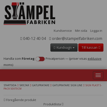
Kundservice
Min sida
Logga in
040-12 40 04
order@stampelfabriken.com
Kundvagn
Till kassan
Handla som
Företag
Privatperson
—
(priser visas
exklusive
moms)
Toggl
navig
STARTSIDA
SKYLTAR
GATUPRATARE
GATUPRATARE SIGN LINE
SIGN PLAST 5-
PACK 50X70CM
Föregående produkt
Produktlista