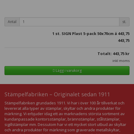
Antal
st.
1
st. SIGN Plast 5-pack 50x70cm á
443,75
443,75
Totalt:
443,75
kr
inkl moms
Lägg i varukorg
Stämpelfabriken – Originalet sedan 1911
Stämpelfabriken grundades 1911. Vi har i över 100 år tillverkat och
levererat alla typer av stämplar, skyltar och andra produkter för
märkning. Vi erbjuder idag ett av marknadens största sortiment av
kundanpassade kontorsstämplar, brännstämplar, stålstämplar,
sigillstämplar mm. Dessutom har vi ett mycket stort utbud av skyltar
och andra produkter för märkning som graverade metallskyltar,