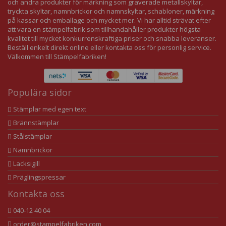
och andra produkter för märkning som graverade metallskyltar,
tryckta skyltar, namnbrickor och namnskyltar, schabloner, märkning
på kassar och emballage och mycket mer. Vi har alltid strävat efter
att vara en stämpelfabrik som tillhandahåller produkter högsta
kvalitet till mycket konkurrenskraftiga priser och snabba leveranser.
Beställ enkelt direkt online eller kontakta oss för personlig service.
Välkommen till Stämpelfabriken!
Populära sidor
Stämplar med egen text
Brännstämplar
Stålstämplar
Namnbrickor
Lacksigill
Präglingspressar
Kontakta oss
040-12 40 04
order@stampelfabriken.com