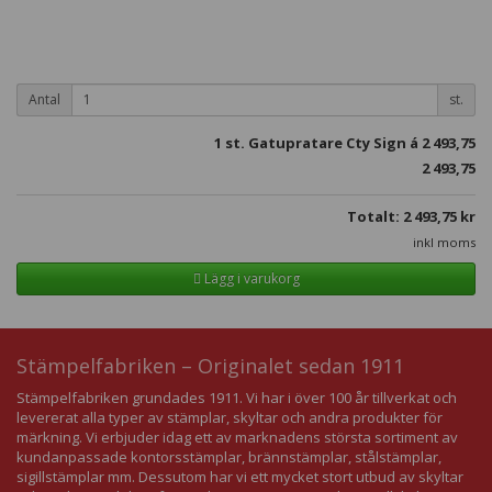
Antal
st.
1
st. Gatupratare Cty Sign á
2 493,75
2 493,75
Totalt:
2 493,75
kr
inkl moms
Lägg i varukorg
Stämpelfabriken – Originalet sedan 1911
Stämpelfabriken grundades 1911. Vi har i över 100 år tillverkat och
levererat alla typer av stämplar, skyltar och andra produkter för
märkning. Vi erbjuder idag ett av marknadens största sortiment av
kundanpassade kontorsstämplar, brännstämplar, stålstämplar,
sigillstämplar mm. Dessutom har vi ett mycket stort utbud av skyltar