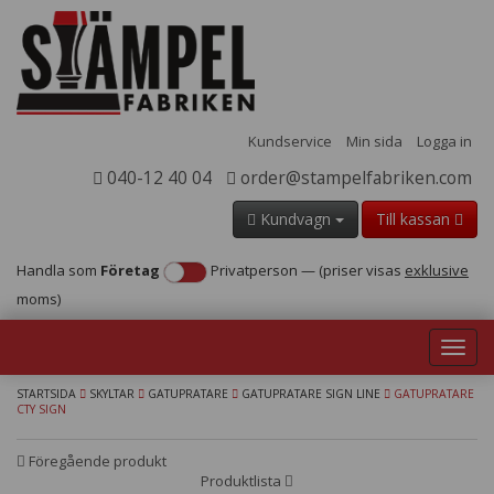
Kundservice
Min sida
Logga in
040-12 40 04
order@stampelfabriken.com
Kundvagn
Till kassan
Handla som
Företag
Privatperson
—
(priser visas
exklusive
moms)
Toggl
navig
STARTSIDA
SKYLTAR
GATUPRATARE
GATUPRATARE SIGN LINE
GATUPRATARE
CTY SIGN
Föregående produkt
Produktlista