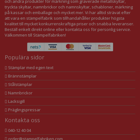
och andra produkter för märkning som graverade metallskyltar,
tryckta skyltar, namnbrickor och namnskyltar, schabloner, märkning
på kassar och emballage och mycket mer. Vi har alltid strävat efter
att vara en stämpelfabrik som tillhandahåller produkter högsta
kvalitet till mycket konkurrenskraftiga priser och snabba leveranser.
Beställ enkelt direkt online eller kontakta oss för personlig service.
Välkommen till Stämpelfabriken!
Populära sidor
Stämplar med egen text
Brännstämplar
Stålstämplar
Namnbrickor
Lacksigill
Präglingspressar
Kontakta oss
040-12 40 04
order@stampelfabriken.com