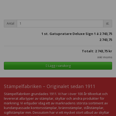
Antal
st.
1
st. Gatupratare Deluxe Sign 1 á
2 743,75
2 743,75
Totalt:
2 743,75
kr
inkl moms
Lägg i varukorg
Stämpelfabriken – Originalet sedan 1911
Stämpelfabriken grundades 1911. Vi har i över 100 år tillverkat och
levererat alla typer av stämplar, skyltar och andra produkter för
märkning. Vi erbjuder idag ett av marknadens största sortiment av
kundanpassade kontorsstämplar, brännstämplar, stålstämplar,
sigillstämplar mm. Dessutom har vi ett mycket stort utbud av skyltar