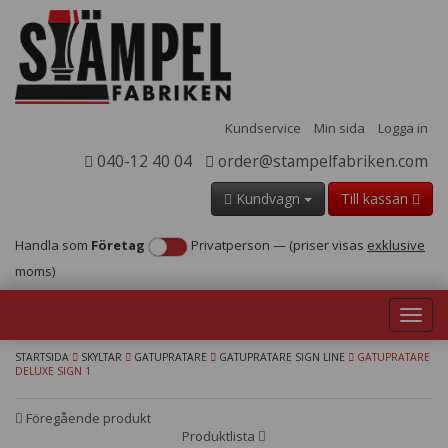
Kundservice
Min sida
Logga in
040-12 40 04
order@stampelfabriken.com
Kundvagn
Till kassan
Handla som
Företag
Privatperson
—
(priser visas
exklusive
moms)
Toggl
navig
STARTSIDA
SKYLTAR
GATUPRATARE
GATUPRATARE SIGN LINE
GATUPRATARE
DELUXE SIGN 1
Föregående produkt
Produktlista