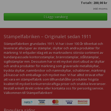
Totalt:
200,00
kr
inkl moms
Lägg i varukorg
Stämpelfabriken – Originalet sedan 1911
Stämpelfabriken grundades 1911. Vi har i över 100 år tillverkat och
levererat alla typer av stämplar, skyltar och andra produkter för
märkning. Vi erbjuder idag ett av marknadens största sortiment av
kundanpassade kontorsstämplar, brännstämplar, stålstämplar,
sigillstämplar mm. Dessutom har vi ett mycket stort utbud av skyltar
och andra produkter för märkning som graverade metallskyltar,
tryckta skyltar, namnbrickor och namnskyltar, schabloner, märkning
på kassar och emballage och mycket mer. Vi har alltid strävat efter
att vara en stämpelfabrik som tillhandahåller produkter högsta
kvalitet till mycket konkurrenskraftiga priser och snabba leveranser.
Beställ enkelt direkt online eller kontakta oss för personlig service.
Välkommen till Stämpelfabriken!
Populära sidor