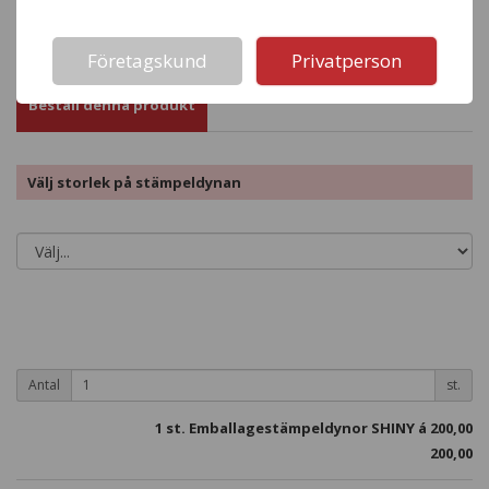
Not valid!
!
Företagskund
Privatperson
Beställ denna produkt
Välj storlek på stämpeldynan
Antal
st.
1
st. Emballagestämpeldynor SHINY á
200,00
200,00