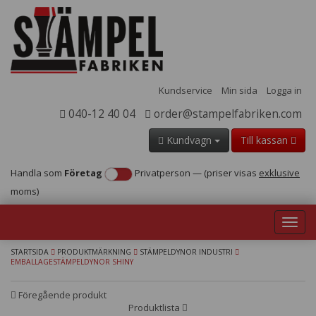
Kundservice
Min sida
Logga in
040-12 40 04
order@stampelfabriken.com
Kundvagn
Till kassan
Handla som
Företag
Privatperson
—
(priser visas
exklusive
moms)
Toggl
navig
STARTSIDA
PRODUKTMÄRKNING
STÄMPELDYNOR INDUSTRI
EMBALLAGESTÄMPELDYNOR SHINY
Föregående produkt
Produktlista