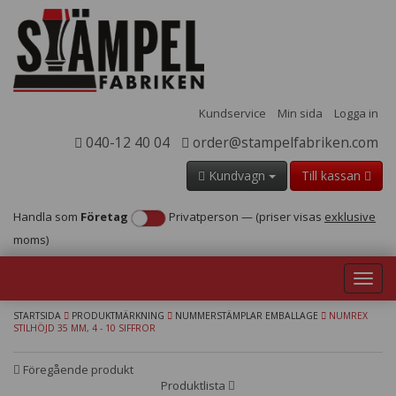
Kundservice
Min sida
Logga in
040-12 40 04
order@stampelfabriken.com
Kundvagn
Till kassan
Handla som
Företag
Privatperson
—
(priser visas
exklusive
moms)
Toggl
navig
STARTSIDA
PRODUKTMÄRKNING
NUMMERSTÄMPLAR EMBALLAGE
NUMREX
STILHÖJD 35 MM, 4 - 10 SIFFROR
Föregående produkt
Produktlista