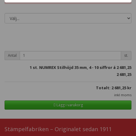
Antal
st.
1
st. NUMREX Stilhöjd 35 mm, 4 - 10 siffror á
2 681,25
2 681,25
Totalt:
2 681,25
kr
inkl moms
Lägg i varukorg
Stämpelfabriken – Originalet sedan 1911