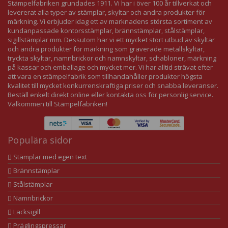
Stämpelfabriken grundades 1911. Vi har i över 100 år tillverkat och
levererat alla typer av stämplar, skyltar och andra produkter för
märkning. Vi erbjuder idag ett av marknadens största sortiment av
kundanpassade kontorsstämplar, brännstämplar, stålstämplar,
sigillstämplar mm. Dessutom har vi ett mycket stort utbud av skyltar
och andra produkter för märkning som graverade metallskyltar,
tryckta skyltar, namnbrickor och namnskyltar, schabloner, märkning
på kassar och emballage och mycket mer. Vi har alltid strävat efter
att vara en stämpelfabrik som tillhandahåller produkter högsta
kvalitet till mycket konkurrenskraftiga priser och snabba leveranser.
Beställ enkelt direkt online eller kontakta oss för personlig service.
Välkommen till Stämpelfabriken!
Populära sidor
Stämplar med egen text
Brännstämplar
Stålstämplar
Namnbrickor
Lacksigill
Präglingspressar