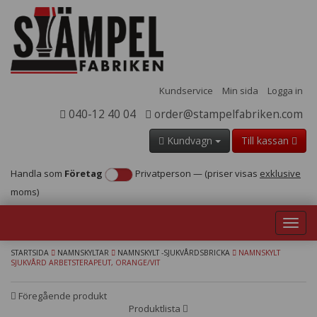
Kundservice
Min sida
Logga in
040-12 40 04
order@stampelfabriken.com
Kundvagn
Till kassan
Handla som
Företag
Privatperson
—
(priser visas
exklusive
moms)
Toggl
navig
STARTSIDA
NAMNSKYLTAR
NAMNSKYLT -SJUKVÅRDSBRICKA
NAMNSKYLT
SJUKVÅRD ARBETSTERAPEUT, ORANGE/VIT
Föregående produkt
Produktlista