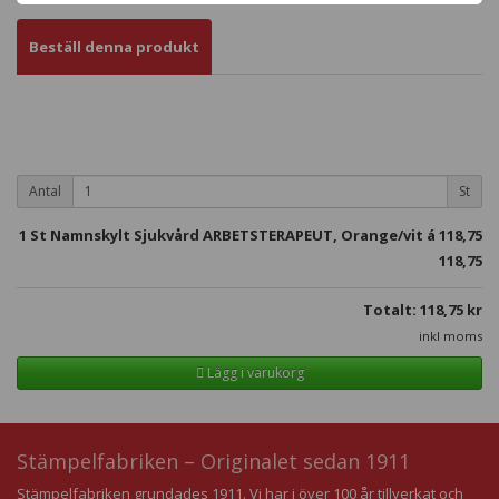
Beställ denna produkt
Antal
St
1
St Namnskylt Sjukvård ARBETSTERAPEUT, Orange/vit á
118,75
118,75
Totalt:
118,75
kr
inkl moms
Lägg i varukorg
Stämpelfabriken – Originalet sedan 1911
Stämpelfabriken grundades 1911. Vi har i över 100 år tillverkat och