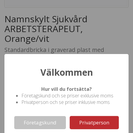
Namnskylt Sjukvård
ARBETSTERAPEUT,
Orange/vit
Standardbricka i graverad plast med
metallklämma
Art.nr: 24082624
Välkommen
Min.best: 1 St
Lev.tid: 3 - 5 arbetsdagar
Standard sjukvårdsbricka i graverad plast med metallklämma.
Hur vill du fortsätta?
Företagskund och se priser exklusive moms
Antal St
1
5
10
20
Privatperson och se priser inklusive moms
Pris (
)
118,75
107,50
95,00
88,75
inkl moms
Not valid!
!
Företagskund
Privatperson