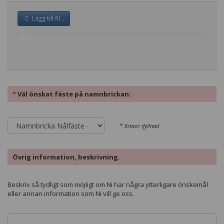
Lägg till fil...
0%
complete
*
Väl önskat fäste på namnbrickan:
*
Kräver ifyllnad
Övrig information, beskrivning.
Beskriv så tydligt som möjligt om Ni har några ytterligare önskemål
eller annan information som Ni vill ge oss.