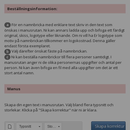
Beställningsinformation:
För en namnbricka med enklare text skriv in den text som
a
önskas i manusrutan. Ni kan annars ladda upp och bifoga ett färdigt
original, skiss, logotype eller liknande. Om ni vill ha Er logotype som
motiv på namnbrickan tillkommer en logokostnad. Denna gäller
endast första exemplaret.
Välj därefter önskat fäste på namnbrickan.
b
Ni kan beställa namnbrickor till flera personer samtidigt. I
c
manusrutan anger ni de olika personernas uppgifter och antal per
person. Ni kan även bifoga en fil med alla uppgifter om det är ett
stort antal namn.
Manus
Skapa din egen text i manusrutan. Välj bland flera typsnitt och
storlekar. Klicka på "Skapa korrektur" när ni är klara.
Skapa korrektur
Typsnitt
Storlek