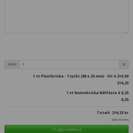
Antal
st
1
st Plastbricka - Tryckt (80 x 25 mm) - Vit á
210,00
216,25
1 st Namnbricka Nålfäste á
6,25
6,25
Totalt:
216,25
kr
inkl moms
Lägg i varukorg