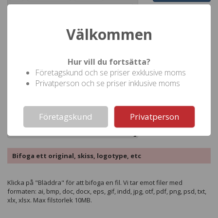
Ram
Infoga datum
Välkommen
Hur vill du fortsätta?
Företagskund och se priser exklusive moms
Privatperson och se priser inklusive moms
Not valid!
!
Företagskund
Privatperson
Bifoga ett original, skiss, logotype, etc
Klicka på "Bläddra" för att bifoga en fil. Vi tar emot filer med
formaten: ai, bmp, doc, docx, eps, gif, indd, jpg, otf, pdf, png, psd, txt,
xlx, xlsx. Max filstorlek 10MB.