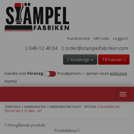
Kundservice
Min sida
Logga in
040-12 40 04
order@stampelfabriken.com
Kundvagn
Till kassan
Handla som
Företag
Privatperson
—
(priser visas
exklusive
moms)
Toggl
navig
STARTSIDA
NAMNSKYLTAR
NAMNSKYLTAR PLAST - TRYCKTA
PLASTBRICKA -
TRYCKT (80 X 25 MM) - VIT
Föregående produkt
Produktlista