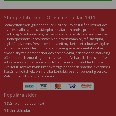
Stämpelfabriken – Originalet sedan 1911
Stämpelfabriken grundades 1911. Vi har i över 100 år tillverkat och
levererat alla typer av stämplar, skyltar och andra produkter för
märkning. Vi erbjuder idag ett av marknadens största sortiment av
kundanpassade kontorsstämplar, brännstämplar, stålstämplar,
sigillstämplar mm. Dessutom har vi ett mycket stort utbud av skyltar
och andra produkter för märkning som graverade metallskyltar,
tryckta skyltar, namnbrickor och namnskyltar, schabloner, märkning
på kassar och emballage och mycket mer. Vi har alltid strävat efter
att vara en stämpelfabrik som tillhandahåller produkter högsta
kvalitet till mycket konkurrenskraftiga priser och snabba leveranser.
Beställ enkelt direkt online eller kontakta oss för personlig service.
Välkommen till Stämpelfabriken!
Populära sidor
Stämplar med egen text
Brännstämplar