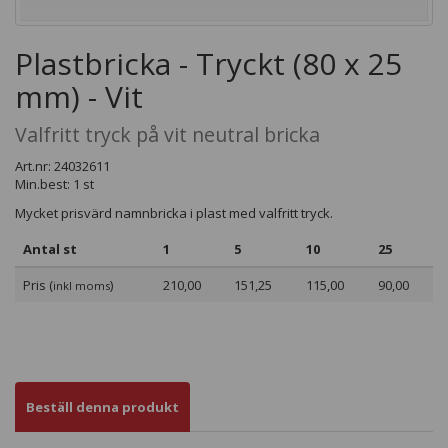
Plastbricka - Tryckt (80 x 25
mm) - Vit
Valfritt tryck på vit neutral bricka
Art.nr: 24032611
Min.best: 1 st
Mycket prisvärd namnbricka i plast med valfritt tryck.
Antal st
1
5
10
25
Pris (
)
210,00
151,25
115,00
90,00
inkl moms
Beställ denna produkt